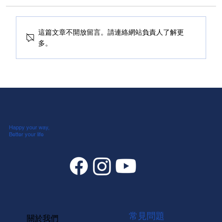
這篇文章不開放留言。請連絡網站負責人了解更
多。
Pantone 2023年度代表色－非凡洋紅：室
內設計的空間生命力
Happy your way,
Better your life
常見問題
關於我們