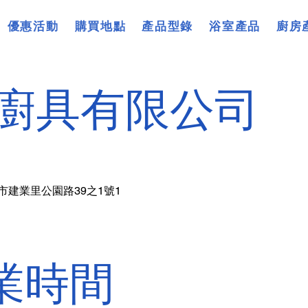
優惠活動
購買地點
產品型錄
浴室產品
廚房
廚具有限公司
市建業里公園路39之1號1
業時間