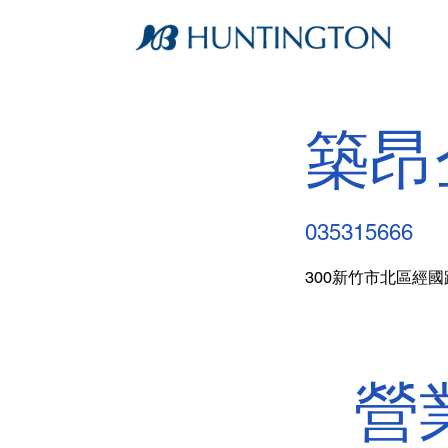
築昂
035315666
300新竹市北區經國
營