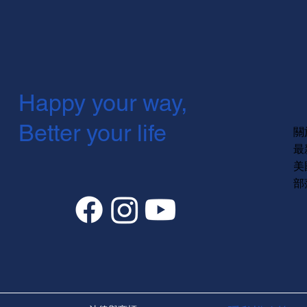
Happy your way,
Better your life
關
最
美
部