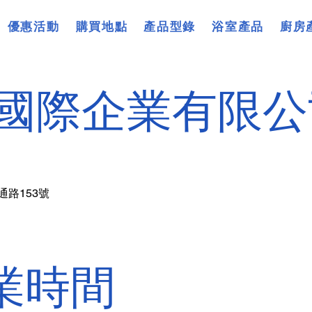
優惠活動
購買地點
產品型錄
浴室產品
廚房
國際企業有限公
通路153號
業時間