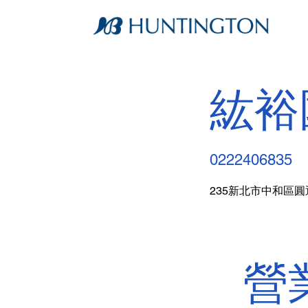
紘裕
0222406835
235新北市中和區圓
營