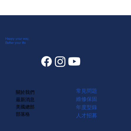
馬桶一旦堵塞，代價驚人！這 4 種東西千
萬別丟進去
Happy your way,
Better your life
常見問題
關於我們
維修保固
最新消息
美國總部
年度型錄
部落格
人才招募