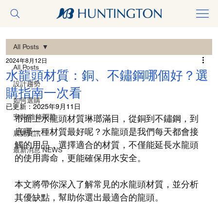
All Posts
2024年8月12日
All Posts
水龍頭材質：銅、不鏽鋼哪個好？選
設計趨勢
購指南一次看
如何選購
已更新：
2025年9月11日
安裝/維修問題
市面上水龍頭材質琳瑯滿目，從銅到不鏽鋼，到
底哪一種材質最好呢？水龍頭是我們每天都會接
展覽資訊
觸的用品，選擇適合的材質，不僅能延長水龍頭
最新消息 NEWS
的使用壽命，更能確保用水安全。
本文將帶你深入了解常見的水龍頭材質，並分析
其優缺點，幫助你選出最適合的龍頭。