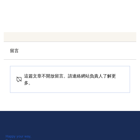
留言
這篇文章不開放留言。請連絡網站負責人了解更
多。
為什麼要做乾濕分離？4大優點一次告訴你
Happy your way,