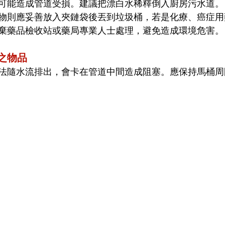
可能造成管道受損。建議把漂白水稀釋倒入廚房污水道。
物則應妥善放入夾鏈袋後丟到垃圾桶，若是化療、癌症用
棄藥品檢收站或藥局專業人士處理，避免造成環境危害。
之物品
法隨水流排出，會卡在管道中間造成阻塞。應保持馬桶周