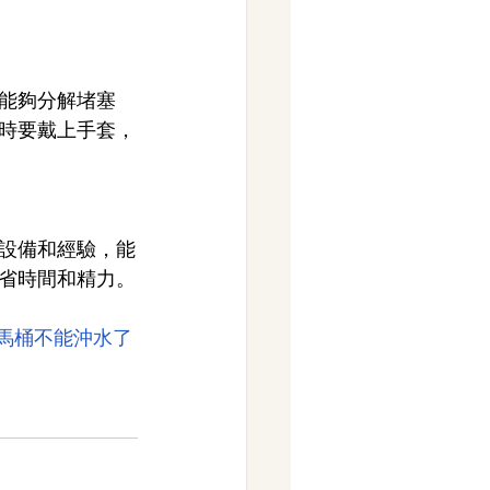
能夠分解堵塞
時要戴上手套，
設備和經驗，能
省時間和精力。
#馬桶不能沖水了