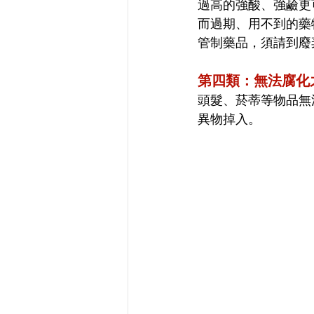
過高的強酸、強鹼更
而過期、用不到的藥
管制藥品，須請到廢
第四類：無法腐化
頭髮、菸蒂等物品無
異物掉入。