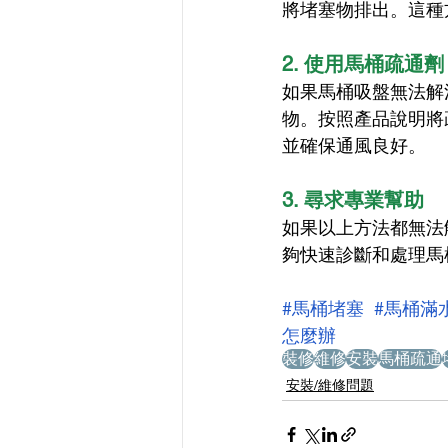
將堵塞物排出。這種
2. 使用馬桶疏通劑
如果馬桶吸盤無法解
物。按照產品說明將
並確保通風良好。
3. 尋求專業幫助
如果以上方法都無法
夠快速診斷和處理馬
#馬桶堵塞
#馬桶滿
怎麼辦
裝修
維修
安裝
馬桶疏通
安裝/維修問題