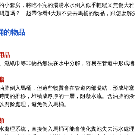
的小套房，將吃不完的湯湯水水倒入似乎輕鬆又無傷大雅
問題嗎？一起帶你看4大類不要丟馬桶的物品，跟怎麼解
桶的物品
用品
、濕紙巾等非物品
無法在水中分解，容易在管道中形成堵
脂
油脂倒入馬桶，但這些物質會在管道內部凝結，形成堵塞
時間的推移，堆積成厚厚的一層，阻礙水流。
含油脂的液
以廚餘處理，避免倒入馬桶。
類
水處理系統，直接倒入馬桶可能會使化糞池失去污水處理