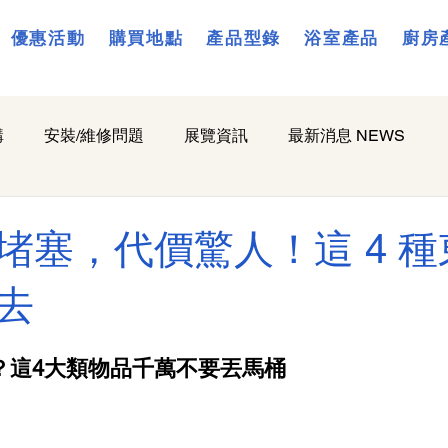
優惠活動
購買地點
產品型錄
浴室產品
廚房
購
安裝/維修問題
展覽資訊
最新消息 NEWS
堵塞，代價驚人！這 4 
去
？這4大類物品千萬不要丟馬桶