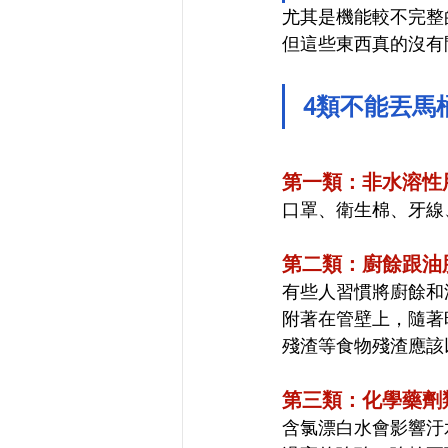
尤其是機能較不完整
但這些東西真的沒有
4類不能丟馬
第一類：
非水溶性
口罩、衛生棉、牙線
第二類：廚餘跟油
有些人習慣將廚餘和
附著在管壁上，隨著
殘渣等食物殘渣
應該
第三類：化學藥劑
含氯漂白水會影響汙