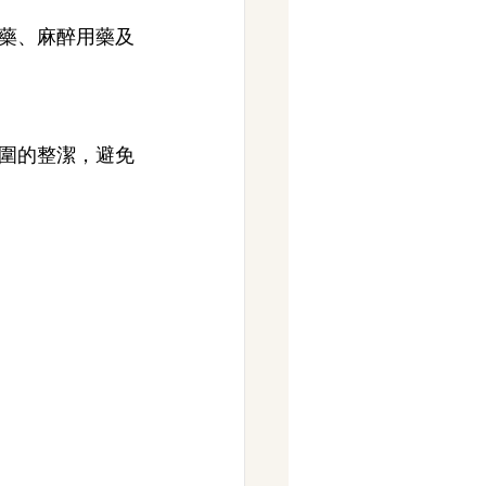
藥、麻醉用藥及
圍的整潔，避免