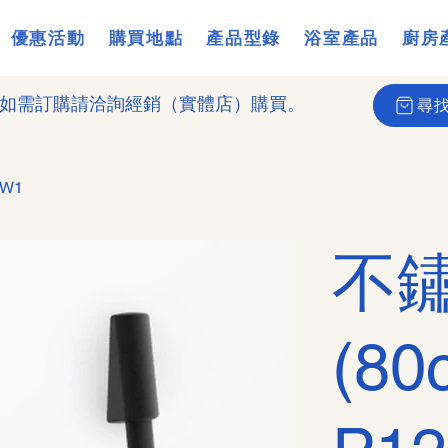
優惠活動
購買地點
產品型錄
浴室產品
廚房
如需訂購請洽詢經銷（實體店）購買。
尋
W1
不
(8