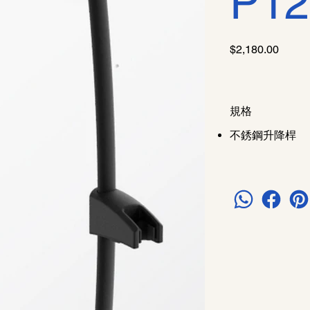
P12
價
$2,180.00
格
規格
不銹鋼升降桿