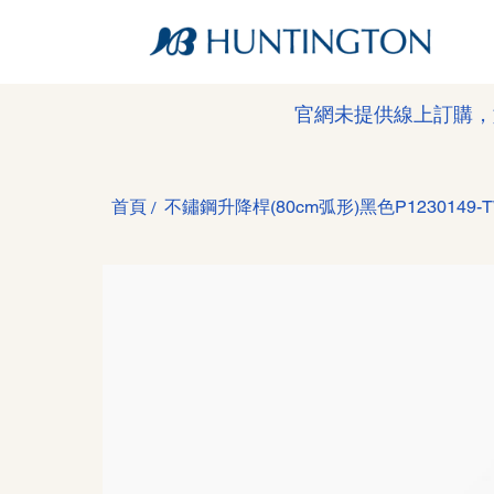
官網未提供線上訂購，
首頁
不鏽鋼升降桿(80cm弧形)黑色P1230149-T
/