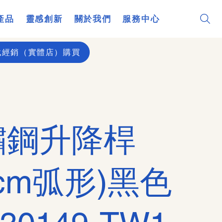
產品
靈感創新
關於我們
服務中心
找經銷（實體店）購買
鏽鋼升降桿
0cm弧形)黑色