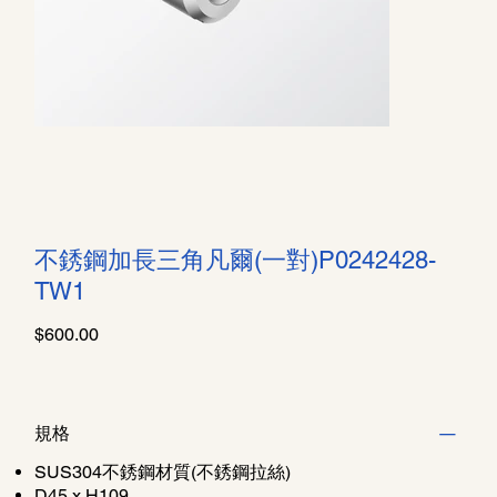
不銹鋼加長三角凡爾(一對)P0242428-
TW1
價
$600.00
格
規格
SUS304不銹鋼材質(不銹鋼拉絲)
D45 x H109