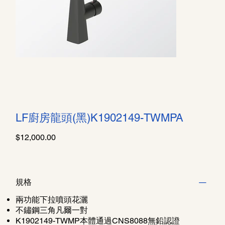
LF廚房龍頭(黑)K1902149-TWMPA
價
$12,000.00
格
規格
兩功能下拉噴頭花灑
不鏽鋼三角凡爾一對
K1902149-TWMP本體通過CNS8088無鉛認證