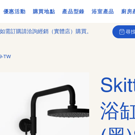
優惠活動
購買地點
產品型錄
浴室產品
廚房
如需訂購請洽詢經銷（實體店）購買。
尋
9-TW
Sk
浴