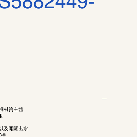
S5882449-
銅材質主體
組
以及開關出水
溫芯棒