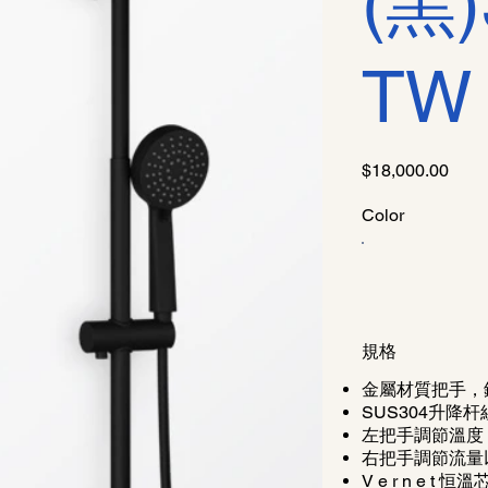
(黑)
TW
價
$18,000.00
格
Color
規格
金屬材質把手，
SUS304升降杆
左把手調節溫度
右把手調節流量
V e r n e t 恒