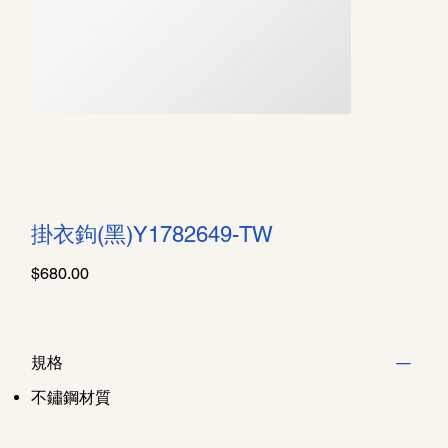
掛衣鉤(黑)Y1782649-TW
價
$680.00
格
規格
不鏽鋼材質