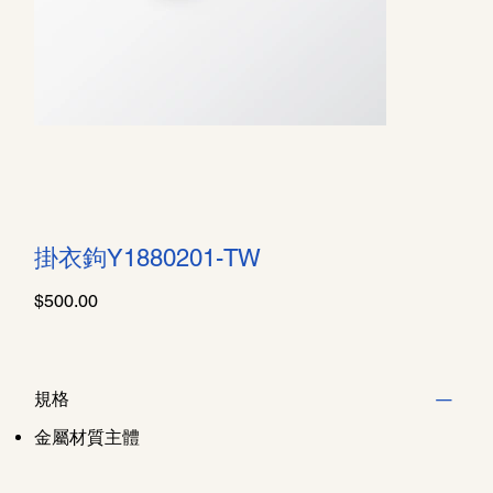
掛衣鉤Y1880201-TW
價
$500.00
格
規格
金屬材質主體