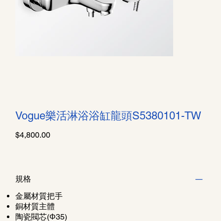
Vogue樂活淋浴浴缸龍頭S5380101-TW
價
$4,800.00
格
規格
金屬材質把手
銅材質主體
陶瓷閥芯(Φ35)