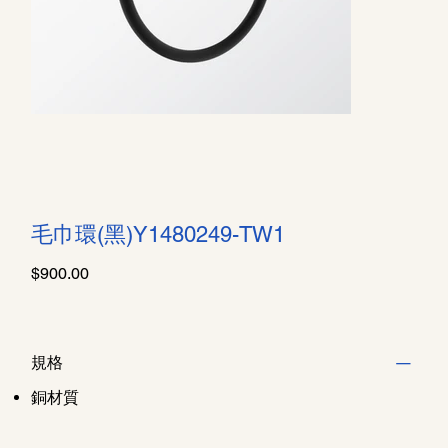
毛巾環(黑)Y1480249-TW1
價
$900.00
格
規格
銅材質