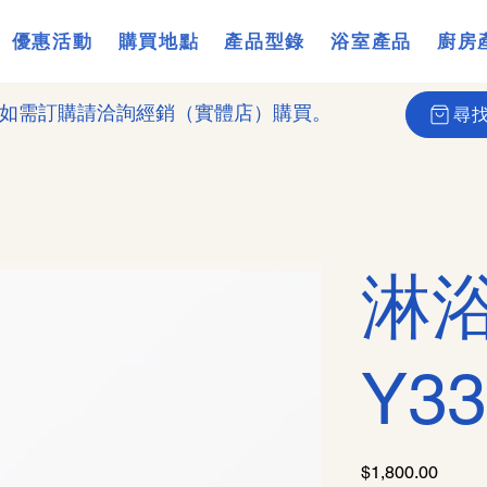
優惠活動
購買地點
產品型錄
浴室產品
廚房
如需訂購請洽詢經銷（實體店）購買。
尋
淋
Y33
價
$1,800.00
格