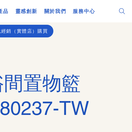
產品
靈感創新
關於我們
服務中心
找經銷（實體店）購買
浴間置物籃
80237-TW