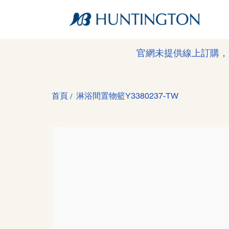
官網未提供線上訂購，
首頁
淋浴間置物籃Y3380237-TW
/