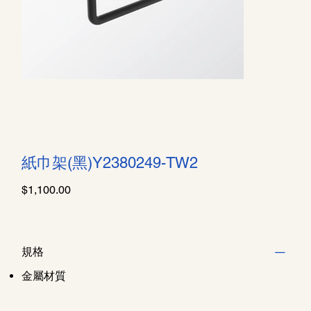
紙巾架(黑)Y2380249-TW2
價
$1,100.00
格
規格
金屬材質