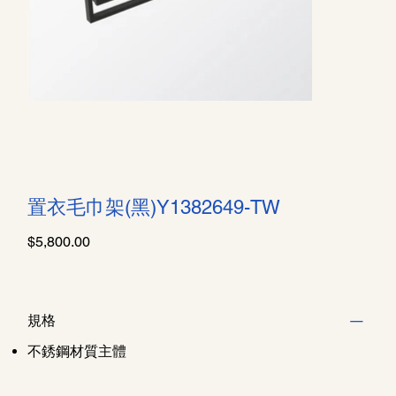
置衣毛巾架(黑)Y1382649-TW
價
$5,800.00
格
規格
不銹鋼材質主體