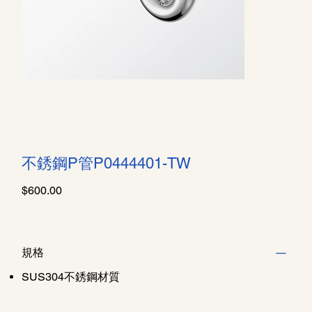
不銹鋼P管P0444401-TW
價
$600.00
格
規格
SUS304不銹鋼材質