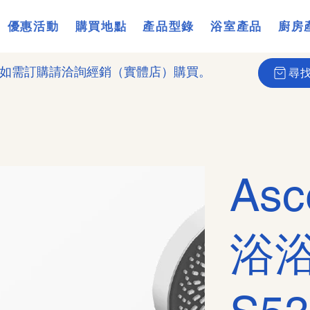
優惠活動
購買地點
產品型錄
浴室產品
廚房
如需訂購請洽詢經銷（實體店）購買。
尋
As
浴