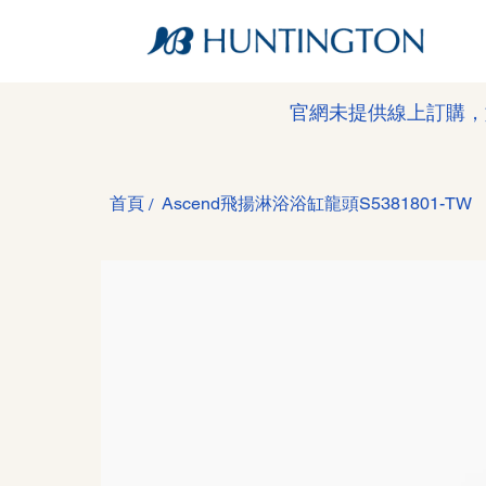
官網未提供線上訂購，
首頁
Ascend飛揚淋浴浴缸龍頭S5381801-TW
/