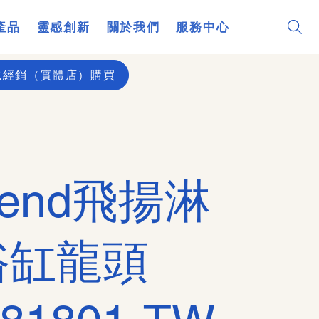
產品
靈感創新
關於我們
服務中心
找經銷（實體店）購買
cend飛揚淋
浴缸龍頭