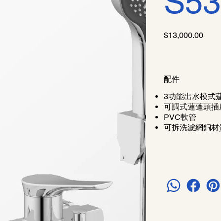
S53
價
$13,000.00
格
配件
3功能出水模式
可調式蓮蓬頭插
PVC軟管
可拆洗濾網銅材