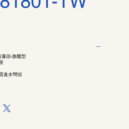
81801-TW
蓮蓬頭-旗艦型
座
質進水彎頭