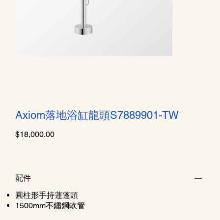
Axiom落地浴缸龍頭S7889901-TW
價
$18,000.00
格
配件
圓柱形手持蓮蓬頭
1500mm不鏽鋼軟管