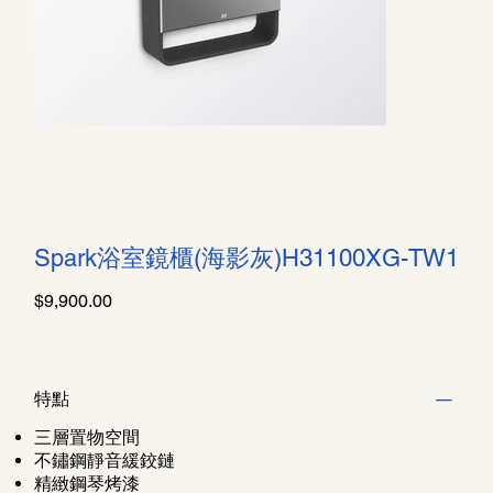
Spark浴室鏡櫃(海影灰)H31100XG-TW1
價
$9,900.00
格
特點
三層置物空間
不鏽鋼靜音緩鉸鏈
精緻鋼琴烤漆