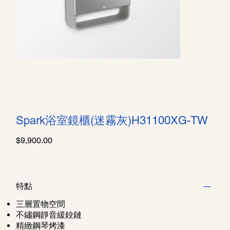
Spark浴室鏡櫃(迷霧灰)H31100XG-TW
價
$9,900.00
格
特點
三層置物空間
不鏽鋼靜音緩鉸鏈
精緻鋼琴烤漆