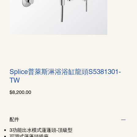
Splice普萊斯淋浴浴缸龍頭S5381301-
TW
價
$8,200.00
格
配件
3功能出水模式蓮蓬頭-頂級型
可調式蓮蓬頭插座