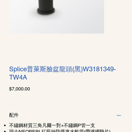
Splice普萊斯臉盆龍頭(黑)W3181349-
TW4A
價
$7,000.00
格
配件
不鏽鋼材質三角凡爾一對+不鏽鋼P管一支
瑞士NEOPERL紅藍絲防爆進水軟管(帶濾網墊片)