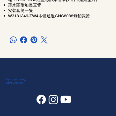
落水頭附加長直管
安裝套筒一隻
W3181349-TW4本體通過CNS8088無鉛認證
Happy your way,
Better your life