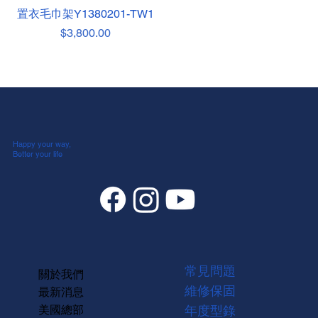
置衣毛巾架Y1380201-TW1
價格
$3,800.00
Happy your way,
Better your life
常見問題
關於我們
維修保固
最新消息
美國總部
年度型錄