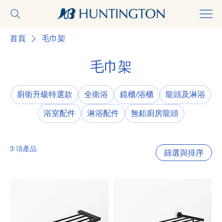
首頁
毛巾架
毛巾架
廚衛升級特選款
全衛浴
鏡櫃/浴櫃
龍頭及淋浴
浴室配件
淋浴配件
無鉛廚房龍頭
3 項產品
篩選與排序