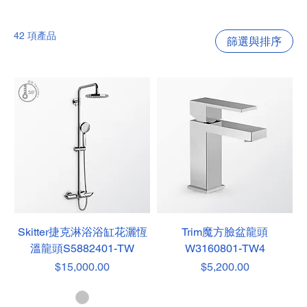
42 項產品
篩選與排序
Skitter捷克淋浴浴缸花灑恆
Trim魔方臉盆龍頭
溫龍頭S5882401-TW
W3160801-TW4
價格
價格
$15,000.00
$5,200.00