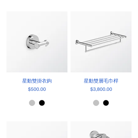
星動雙掛衣鉤
星動雙層毛巾桿
價格
價格
$500.00
$3,800.00