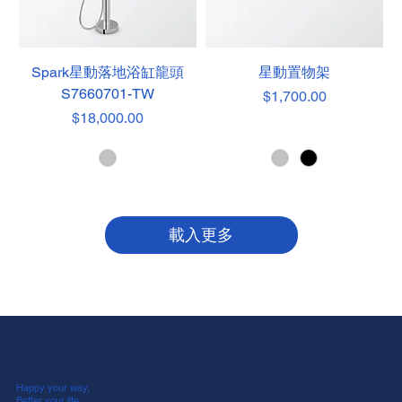
Spark星動落地浴缸龍頭
星動置物架
S7660701-TW
價格
$1,700.00
價格
$18,000.00
載入更多
Happy your way,
Better your life