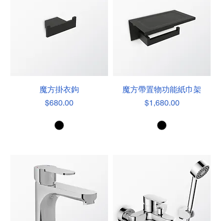
魔方掛衣鉤
魔方帶置物功能紙巾架
價格
價格
$680.00
$1,680.00