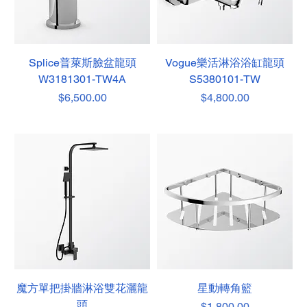
Splice普萊斯臉盆龍頭
Vogue樂活淋浴浴缸龍頭
W3181301-TW4A
S5380101-TW
價格
價格
$6,500.00
$4,800.00
魔方單把掛牆淋浴雙花灑龍
星動轉角籃
頭
價格
$1,800.00