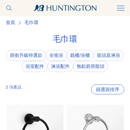
首頁
毛巾環
毛巾環
廚衛升級特選款
全衛浴
鏡櫃/浴櫃
龍頭及淋浴
浴室配件
淋浴配件
無鉛廚房龍頭
2 項產品
篩選與排序