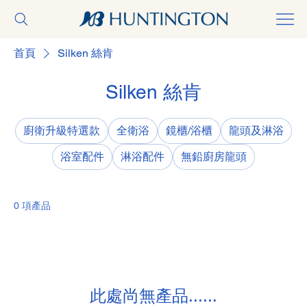
首頁
Silken 絲肯
Silken 絲肯
廚衛升級特選款
全衛浴
鏡櫃/浴櫃
龍頭及淋浴
浴室配件
淋浴配件
無鉛廚房龍頭
0 項產品
此處尚無產品......