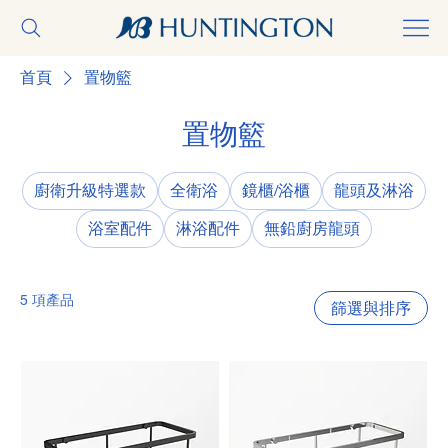
首頁
置物籃
置物籃
廚衛升級特選款
全衛浴
鏡櫃/浴櫃
龍頭及淋浴
浴室配件
淋浴配件
無鉛廚房龍頭
5 項產品
篩選與排序