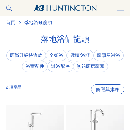
首頁
落地浴缸龍頭
落地浴缸龍頭
廚衛升級特選款
全衛浴
鏡櫃/浴櫃
龍頭及淋浴
浴室配件
淋浴配件
無鉛廚房龍頭
2 項產品
篩選與排序