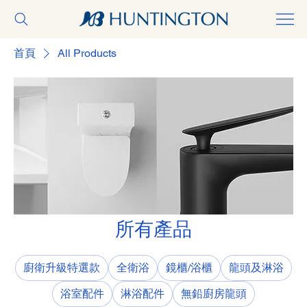
首頁
All Products
所有產品
廚衛升級特選款
全衛浴
鏡櫃/浴櫃
龍頭及淋浴
浴室配件
淋浴配件
無鉛廚房龍頭