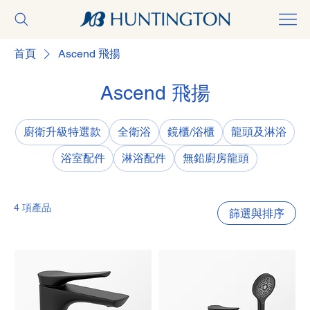
首頁
Ascend 飛揚
Ascend 飛揚
廚衛升級特選款
全衛浴
鏡櫃/浴櫃
龍頭及淋浴
浴室配件
淋浴配件
無鉛廚房龍頭
4 項產品
篩選與排序