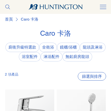
首頁
Caro 卡洛
Caro 卡洛
廚衛升級特選款
全衛浴
鏡櫃/浴櫃
龍頭及淋浴
浴室配件
淋浴配件
無鉛廚房龍頭
2 項產品
篩選與排序