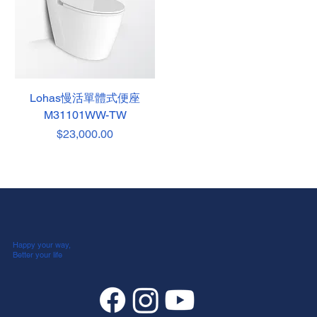
Lohas慢活單體式便座
M31101WW-TW
價格
$23,000.00
Happy your way,
Better your life